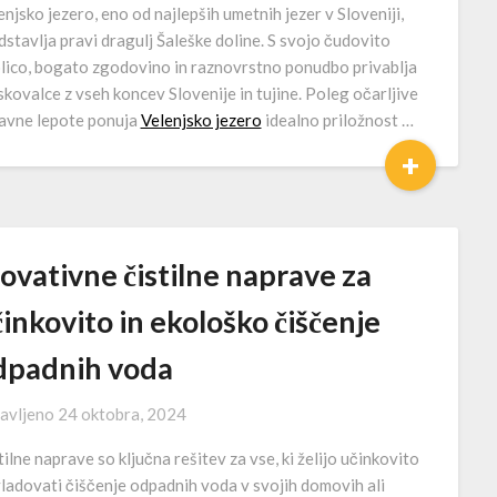
enjsko jezero, eno od najlepših umetnih jezer v Sloveniji,
dstavlja pravi dragulj Šaleške doline. S svojo čudovito
lico, bogato zgodovino in raznovrstno ponudbo privablja
skovalce z vseh koncev Slovenije in tujine. Poleg očarljive
avne lepote ponuja
Velenjsko jezero
idealno priložnost …
+
ovativne čistilne naprave za
inkovito in ekološko čiščenje
dpadnih voda
avljeno
24 oktobra, 2024
tilne naprave so ključna rešitev za vse, ki želijo učinkovito
ladovati čiščenje odpadnih voda v svojih domovih ali