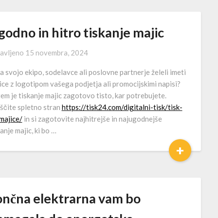
odno in hitro tiskanje majic
avljeno
15 novembra, 2024
za svojo ekipo, sodelavce ali poslovne partnerje želeli imeti
ice z logotipom vašega podjetja ali promocijskimi napisi?
em je tiskanje majic zagotovo tisto, kar potrebujete.
ščite spletno stran
https://tisk24.com/digitalni-tisk/tisk-
majice/
in si zagotovite najhitrejše in najugodnejše
anje majic, ki bo …
+
ončna elektrarna vam bo