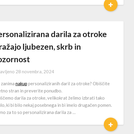
+
rsonalizirana darila za otroke
ražajo ljubezen, skrb in
ozornost
avljeno
28 novembra, 2024
 zanima
nakup
personaliziranih daril za otroke? Obiščite
etno stran in preverite ponudbo.
iščemo darila za otroke, velikokrat želimo izbrati tako
ilo, ki bi bilo nekaj posebnega in bi imelo drugačen pomen.
no za to so personalizirana darila za …
+