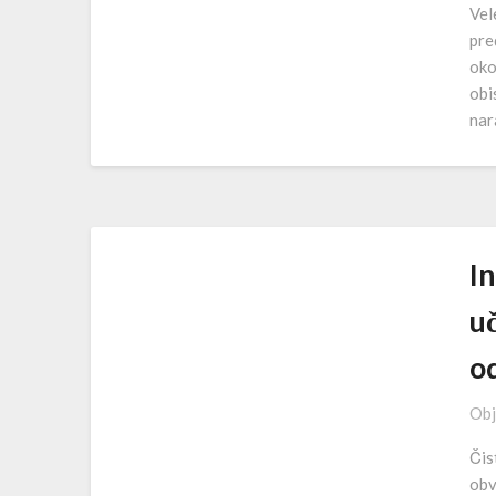
Vel
pre
oko
obi
nar
In
uč
o
Obj
Čis
obv