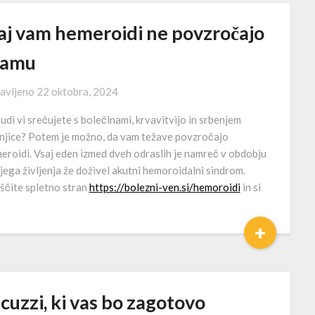
aj vam hemeroidi ne povzročajo
ramu
avljeno
22 oktobra, 2024
tudi vi srečujete s bolečinami, krvavitvijo in srbenjem
njice? Potem je možno, da vam težave povzročajo
eroidi. Vsaj eden izmed dveh odraslih je namreč v obdobju
jega življenja že doživel akutni hemoroidalni sindrom.
ščite spletno stran
https://bolezni-ven.si/hemoroidi
in si
+
cuzzi, ki vas bo zagotovo