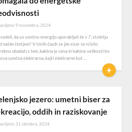
omagala do energetske
eodvisnosti
avljeno
9 novembra, 2024
 vedeli, da so sončno energijo uporabljali že v 7. stoletju
d našim štetjem? V tistih časih se jim sicer še ni bilo
rebno ubadati s tem, kakšna je cena in kakšne velikosti bo
hova sončna elektrarna, kajti elektrarne kot …
+
lenjsko jezero: umetni biser za
kreacijo, oddih in raziskovanje
avljeno
31 oktobra, 2024