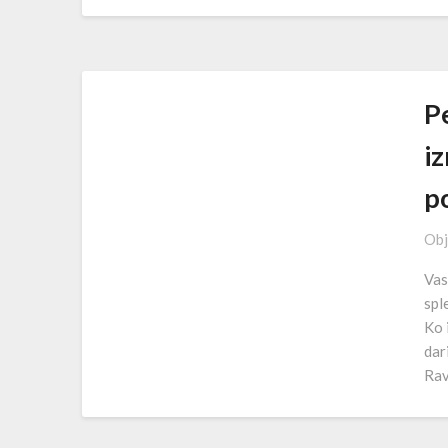
Pe
iz
p
Obj
Vas
spl
Ko 
dar
Rav