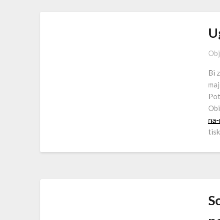
Ug
Obj
Bi 
maj
Pot
Obi
na-
tisk
S