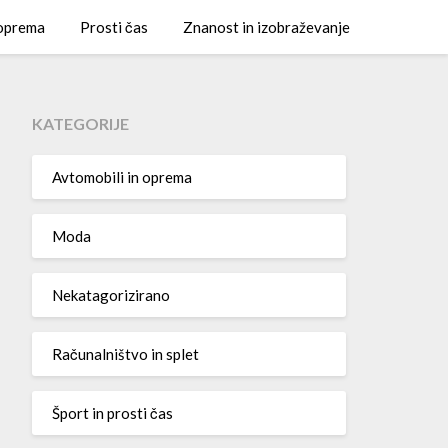
 oprema
Prosti čas
Znanost in izobraževanje
KATEGORIJE
Avtomobili in oprema
Moda
Nekatagorizirano
Računalništvo in splet
Šport in prosti čas