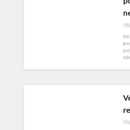
p
n
Obj
Ste
pre
pot
nji
Ve
re
Obj