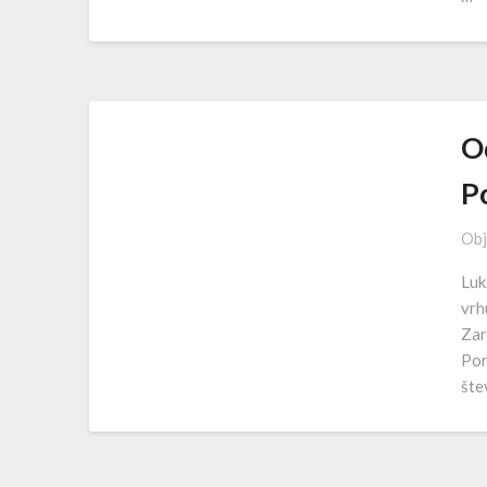
O
P
Obj
Luk
vrh
Zar
Por
šte