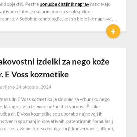
end objektih. Pestre
ponudbe čistilnih naprav
razkrivajo
vativne rešitve, ki so primerne za širok spekter
rabnikov. Sodobne tehnologije, kot so biološke naprave, …
+
akovostni izdelki za nego kože
r. E Voss kozmetike
avljeno
24 oktobra, 2024
znana dr. E Voss kozmetika je sinonim za vrhunsko nego
e, ki zagotavlja izjemno nežnost in varnost. Široka
udba dr. E Voss kozmetike se z uporabo najnovejših
nstvenih spoznanj in inovativnih, patentiranih formulacij
giba sestavinam, kot so emulgatorji, konzervansi, silikoni,