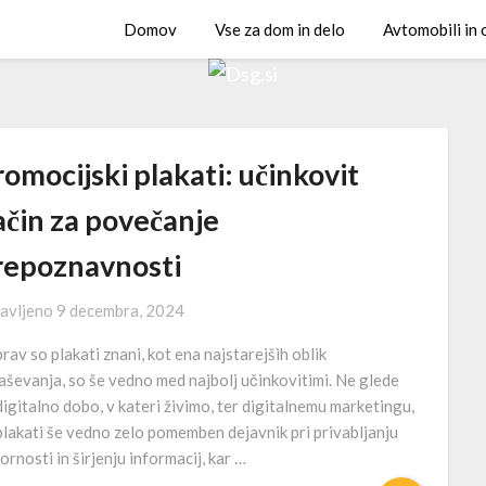
Domov
Vse za dom in delo
Avtomobili in
omocijski plakati: učinkovit
ačin za povečanje
repoznavnosti
avljeno
9 decembra, 2024
rav so plakati znani, kot ena najstarejših oblik
aševanja, so še vedno med najbolj učinkovitimi. Ne glede
digitalno dobo, v kateri živimo, ter digitalnemu marketingu,
plakati še vedno zelo pomemben dejavnik pri privabljanju
ornosti in širjenju informacij, kar …