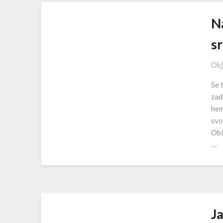
N
s
Obj
Se 
zad
hem
svo
Obi
…
Ja