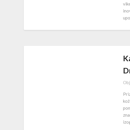
vik
ino
upo
K
D
Obj
Pri
kož
pon
zna
izo
…