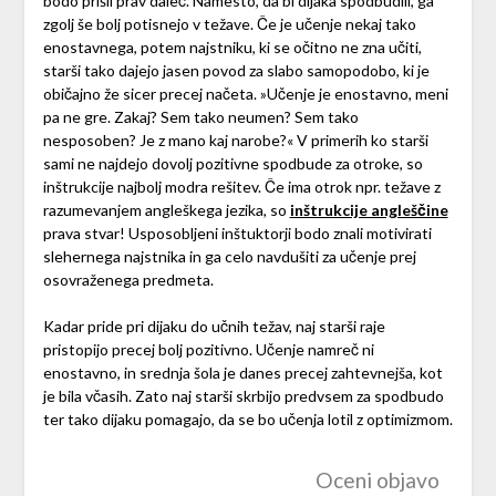
bodo prišli prav daleč. Namesto, da bi dijaka spodbudili, ga
zgolj še bolj potisnejo v težave. Če je učenje nekaj tako
enostavnega, potem najstniku, ki se očitno ne zna učiti,
starši tako dajejo jasen povod za slabo samopodobo, ki je
običajno že sicer precej načeta. »Učenje je enostavno, meni
pa ne gre. Zakaj? Sem tako neumen? Sem tako
nesposoben? Je z mano kaj narobe?« V primerih ko starši
sami ne najdejo dovolj pozitivne spodbude za otroke, so
inštrukcije najbolj modra rešitev. Če ima otrok npr. težave z
razumevanjem angleškega jezika, so
inštrukcije angleščine
prava stvar! Usposobljeni inštuktorji bodo znali motivirati
slehernega najstnika in ga celo navdušiti za učenje prej
osovraženega predmeta.
Kadar pride pri dijaku do učnih težav, naj starši raje
pristopijo precej bolj pozitivno. Učenje namreč ni
enostavno, in srednja šola je danes precej zahtevnejša, kot
je bila včasih. Zato naj starši skrbijo predvsem za spodbudo
ter tako dijaku pomagajo, da se bo učenja lotil z optimizmom.
Oceni objavo