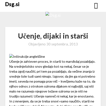
Skip
Dsg.si
to
content
Učenje, dijaki in starši
Objavljeno
30 septembra, 2013
Učenje je zahteven proces, in starši to marsikdaj pozabljajo.
Na srednješolsko snov gledajo kot na nekaj, česar se je
treba zgolj naučiti, pri tem pa pozabljajo, da večine znanja iz
srednje šole tudi sami nimajo. Izgovor, da jim ga ni potrebno
imeti, seveda ne pomaga prav nič – kvečjemu kaže na to, da
njihov odnos z otrokom oziroma dijakom ni najboljši, saj niti
malo ne razumejo njegove težave oziroma se je niti ne
trudijo razumeti. Učenje namreč ni nekaj, kar je enostavno.
In z mnenjem, da se je treba snovi »samo naučiti«, starši ne