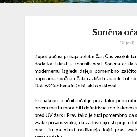
Sončna oča
Objavlj
Zopet počasi prihaja poletni čas. Čas visokih 
dodatka takrat – sončnih očal. Sončna očala s
modernemu izgledu dajejo pomembno zaščito z
popularna sončna očala različnih znamk kot so
Dolce&Gabbana in še bi lahko naštevali.
Pri nakupu sončnih očal je prav tako pomembn
prvem mestu mora biti definitivno top kakovostna 
pred UV žarki. Prav tako je tudi pomembno da so
vsake posameznika, da zadovoljijo stopnjo ud
očal. Tu pa okusi razlikujejo kajti prav v
samopodobo.