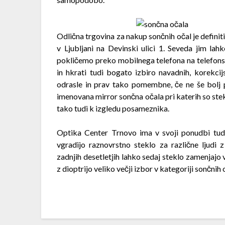
Odlična trgovina za nakup sončnih očal je defini
v Ljubljani na Devinski ulici 1. Seveda jim lahk
pokličemo preko mobilnega telefona na telefons
in hkrati tudi bogato izbiro navadnih, korekcij
odrasle in prav tako pomembne, če ne še bolj
imenovana mirror sončna očala pri katerih so stek
tako tudi k izgledu posameznika.
Optika Center Trnovo ima v svoji ponudbi tudi
vgradijo raznovrstno steklo za različne ljudi z
zadnjih desetletjih lahko sedaj steklo zamenjajo v
z dioptrijo veliko večji izbor v kategoriji sončnih 