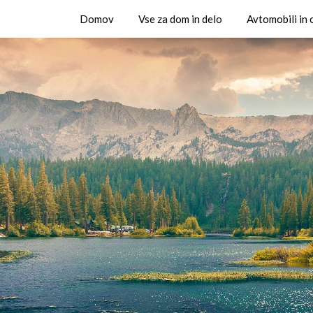
Domov
Vse za dom in delo
Avtomobili in