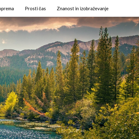
 oprema
Prosti čas
Znanost in izobraževanje