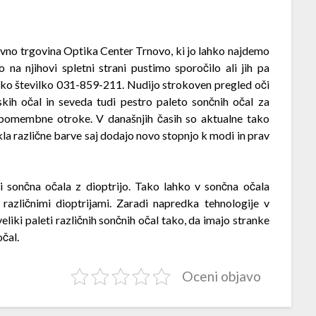
tivno trgovina Optika Center Trnovo, ki jo lahko najdemo
o na njihovi spletni strani pustimo sporočilo ali jih pa
ko številko 031-859-211. Nudijo strokoven pregled oči
skih očal in seveda tudi pestro paleto sončnih očal za
 pomembne otroke. V današnjih časih so aktualne tako
la različne barve saj dodajo novo stopnjo k modi in prav
 sončna očala z dioptrijo. Tako lahko v sončna očala
 različnimi dioptrijami. Zaradi napredka tehnologije v
eliki paleti različnih sončnih očal tako, da imajo stranke
očal.
Oceni objavo