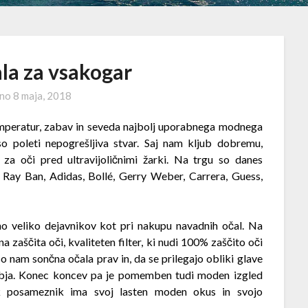
la za vsakogar
eno
8 maja, 2018
temperatur, zabav in seveda najbolj uporabnega modnega
o poleti nepogrešljiva stvar. Saj nam kljub dobremu,
a oči pred ultravijoličnimi žarki. Na trgu so danes
 Ray Ban, Adidas, Bollé, Gerry Weber, Carrera, Guess,
o veliko dejavnikov kot pri nakupu navadnih očal. Na
zaščita oči, kvaliteten filter, ki nudi 100% zaščito oči
 nam sončna očala prav in, da se prilegajo obliki glave
obja. Konec koncev pa je pomemben tudi moden izgled
sak posameznik ima svoj lasten moden okus in svojo