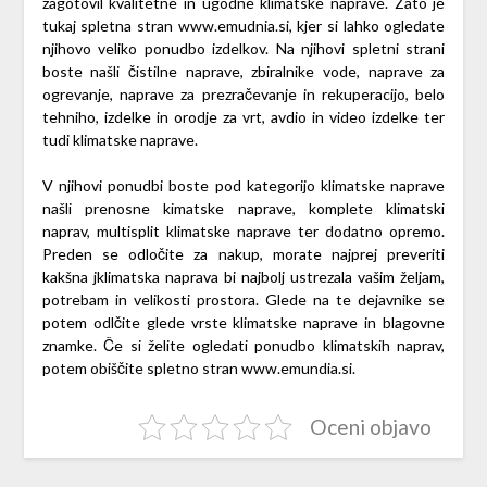
zagotovil kvalitetne in ugodne klimatske naprave. Zato je
tukaj spletna stran www.emudnia.si, kjer si lahko ogledate
njihovo veliko ponudbo izdelkov. Na njihovi spletni strani
boste našli čistilne naprave, zbiralnike vode, naprave za
ogrevanje, naprave za prezračevanje in rekuperacijo, belo
tehniho, izdelke in orodje za vrt, avdio in video izdelke ter
tudi klimatske naprave.
V njihovi ponudbi boste pod kategorijo klimatske naprave
našli prenosne kimatske naprave, komplete klimatski
naprav, multisplit klimatske naprave ter dodatno opremo.
Preden se odločite za nakup, morate najprej preveriti
kakšna jklimatska naprava bi najbolj ustrezala vašim željam,
potrebam in velikosti prostora. Glede na te dejavnike se
potem odlčite glede vrste klimatske naprave in blagovne
znamke. Če si želite ogledati ponudbo klimatskih naprav,
potem obiščite spletno stran www.emundia.si.
Oceni objavo