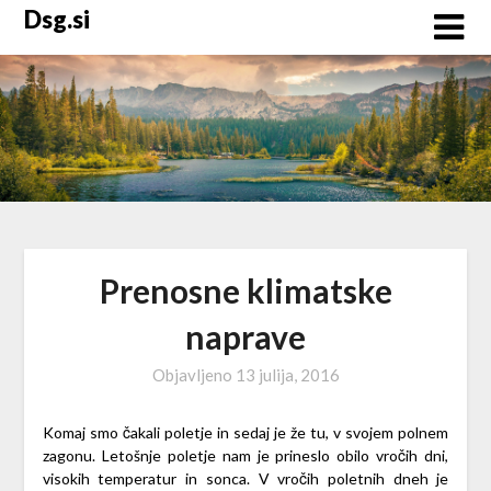
Skip
Dsg.si
to
content
Prenosne klimatske
naprave
Objavljeno
13 julija, 2016
Komaj smo čakali poletje in sedaj je že tu, v svojem polnem
zagonu. Letošnje poletje nam je prineslo obilo vročih dni,
visokih temperatur in sonca. V vročih poletnih dneh je