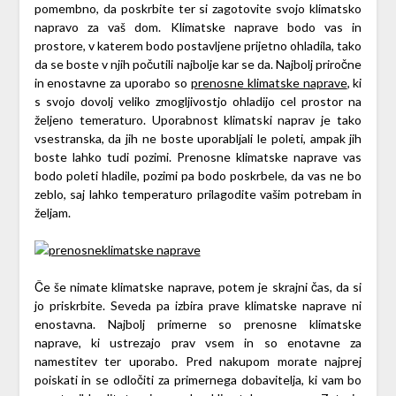
pomembno, da poskrbite ter si zagotovite svojo klimatsko
napravo za vaš dom. Klimatske naprave bodo vas in
prostore, v katerem bodo postavljene prijetno ohladila, tako
da se boste v njih počutili najbolje kar se da. Najbolj priročne
in enostavne za uporabo so
prenosne klimatske naprave
, ki
s svojo dovolj veliko zmogljivostjo ohladijo cel prostor na
željeno temeraturo. Uporabnost klimatski naprav je tako
vsestranska, da jih ne boste uporabljali le poleti, ampak jih
boste lahko tudi pozimi. Prenosne klimatske naprave vas
bodo poleti hladile, pozimi pa bodo poskrbele, da vas ne bo
zeblo, saj lahko temperaturo prilagodite vašim potrebam in
željam.
Če še nimate klimatske naprave, potem je skrajni čas, da si
jo priskrbite. Seveda pa izbira prave klimatske naprave ni
enostavna. Najbolj primerne so prenosne klimatske
naprave, ki ustrezajo prav vsem in so enotavne za
namestitev ter uporabo. Pred nakupom morate najprej
poiskati in se odločiti za primernega dobavitelja, ki vam bo