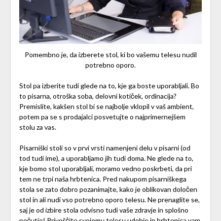
Pomembno je, da izberete stol, ki bo vašemu telesu nudil
potrebno oporo.
Stol pa izberite tudi glede na to, kje ga boste uporabljali. Bo
to pisarna, otroška soba, delovni kotiček, ordinacija?
Premislite, kakšen stol bi se najbolje vklopil v vaš ambient,
potem pa se s prodajalci posvetujte o najprimernejšem
stolu za vas.
Pisarniški stoli so v prvi vrsti namenjeni delu v pisarni (od
tod tudi ime), a uporabljamo jih tudi doma. Ne glede na to,
kje bomo stol uporabljali, moramo vedno poskrbeti, da pri
tem ne trpi naša hrbtenica. Pred nakupom pisarniškega
stola se zato dobro pozanimajte, kako je oblikovan določen
stol in ali nudi vso potrebno oporo telesu. Ne prenaglite se,
saj je od izbire stola odvisno tudi vaše zdravje in splošno
počutje! Privoščite svojemu telesu udobje in hrbtenica vam