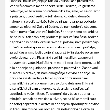
Današnji način življenja je tak, da večino časa presedimo.
Vse več delovnih mest poteka sede, sedimo, ko gledamo
televizijo, ko brskamo po računalniku, ko jemo, ko se družimo
s prijatelji, otroci sedijo v šoli, doma, ko delajo domačo
nalogo in se učijo … Naše telo pa ni zasnovano za sedenje,
ampak za gibanje! Zato ni čudno, da nam sedenje sčasoma
začne povzročati vse več bolečin. Sedenje samo po sebi pa
še ne bi bil tak problem; problem je, ker večino časa sedimo
nepravilno (v prisilni drži) in ravno ti položaji nam povzročajo
bolečine, odražajo se v našem slabšem splošnem počutju,
zaradi česar smo bolj utrujeni, razdražljivi in slabše opravimo
svoje obveznosti. Pisarniški stoli bi morali biti zasnovani
povsem drugače. Nuditi bi nam morali potrebno oporo, da bi
bilo sedenje bolj udobno, predvsem pa pravilno. Zasnovani
bi morali biti tako, da nam omogočajo aktivno sedenje. Ja,
prav ste slišali, sedenje lahko s pravilno zasnovanimi
pisarniškimi stoli spremenite v aktivno dejavnost! Pravi
pisarniški stoli vam omogočajo, da aktivno sedite, saj
spodbujajo vaše mišice. To pomeni, da v času sedenja ne
mirujejo, ampak so ves čas aktivne, ne da bi se morali zato
posebej naprezati. Z aktivnim sedenjem spodbujate hrbtne
in trebušne mišice, kar pomeni, da poleg pravilne drže, ki