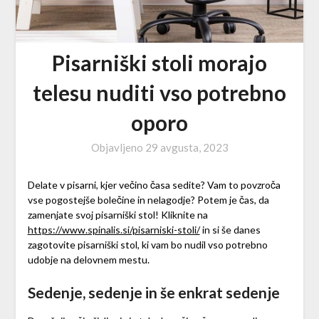
Pisarniški stoli morajo
telesu nuditi vso potrebno
oporo
Objavljeno
29 avgusta, 2023
Delate v pisarni, kjer večino časa sedite? Vam to povzroča
vse pogostejše bolečine in nelagodje? Potem je čas, da
zamenjate svoj pisarniški stol! Kliknite na
https://www.spinalis.si/pisarniski-stoli/
in si še danes
zagotovite pisarniški stol, ki vam bo nudil vso potrebno
udobje na delovnem mestu.
Sedenje, sedenje in še enkrat sedenje