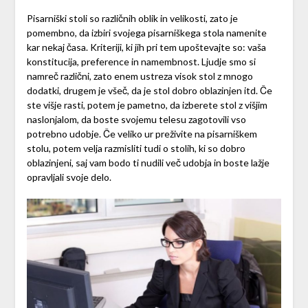
Pisarniški stoli so različnih oblik in velikosti, zato je
pomembno, da izbiri svojega pisarniškega stola namenite
kar nekaj časa. Kriteriji, ki jih pri tem upoštevajte so: vaša
konstitucija, preference in namembnost. Ljudje smo si
namreč različni, zato enem ustreza visok stol z mnogo
dodatki, drugem je všeč, da je stol dobro oblazinjen itd. Če
ste višje rasti, potem je pametno, da izberete stol z višjim
naslonjalom, da boste svojemu telesu zagotovili vso
potrebno udobje. Če veliko ur preživite na pisarniškem
stolu, potem velja razmisliti tudi o stolih, ki so dobro
oblazinjeni, saj vam bodo ti nudili več udobja in boste lažje
opravljali svoje delo.