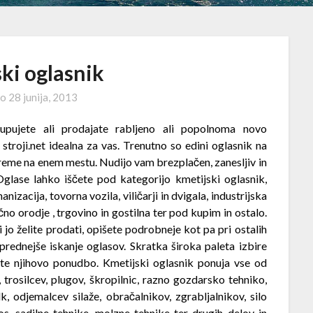
ki oglasnik
no
28 junija, 2013
upujete ali prodajate rabljeno ali popolnoma novo
troji.net idealna za vas. Trenutno so edini oglasnik na
reme na enem mestu. Nudijo vam brezplačen, zanesljiv in
Oglase lahko iščete pod kategorijo kmetijski oglasnik,
acija, tovorna vozila, viličarji in dvigala, industrijska
ično orodje , trgovino in gostilna ter pod kupim in ostalo.
 jo želite prodati, opišete podrobneje kot pa pri ostalih
prednejše iskanje oglasov. Skratka široka paleta izbire
ite njihovo ponudbo. Kmetijski oglasnik ponuja vse od
, trosilcev, plugov, škropilnic, razno gozdarsko tehniko,
k, odjemalcev silaže, obračalnikov, zgrabljalnikov, silo
os, sadilne tehnike, molzne tehnike ter drugih delov in