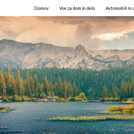
Domov
Vse za dom in delo
Avtomobili in