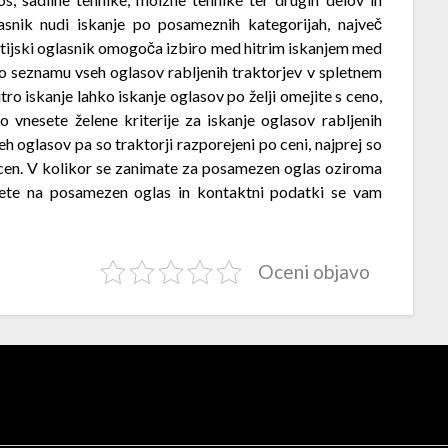
asnik nudi iskanje po posameznih kategorijah, največ
etijski oglasnik omogoča izbiro med hitrim iskanjem med
po seznamu vseh oglasov rabljenih traktorjev v spletnem
ro iskanje lahko iskanje oglasov po želji omejite s ceno,
 vnesete želene kriterije za iskanje oglasov rabljenih
h oglasov pa so traktorji razporejeni po ceni, najprej so
z cen. V kolikor se zanimate za posamezen oglas oziroma
knete na posamezen oglas in kontaktni podatki se vam
Oceni objavo