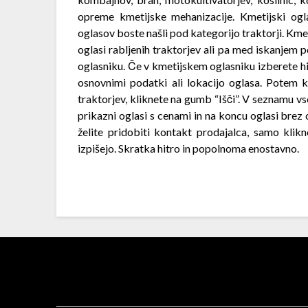
opreme kmetijske mehanizacije. Kmetijski ogl
oglasov boste našli pod kategorijo traktorji. Km
oglasi rabljenih traktorjev ali pa med iskanjem 
oglasniku. Če v kmetijskem oglasniku izberete hit
osnovnimi podatki ali lokacijo oglasa. Potem ko
traktorjev, kliknete na gumb “Išči”. V seznamu vse
prikazni oglasi s cenami in na koncu oglasi bre
želite pridobiti kontakt prodajalca, samo kli
izpišejo. Skratka hitro in popolnoma enostavno.