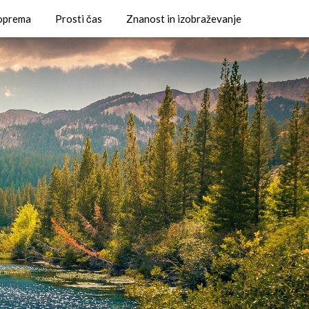
 oprema
Prosti čas
Znanost in izobraževanje