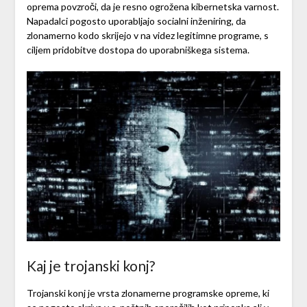
oprema povzroči, da je resno ogrožena kibernetska varnost.
Napadalci pogosto uporabljajo socialni inženiring, da
zlonamerno kodo skrijejo v na videz legitimne programe, s
ciljem pridobitve dostopa do uporabniškega sistema.
Kaj je trojanski konj?
Trojanski konj je vrsta zlonamerne programske opreme, ki