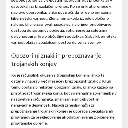
se pogosto skriva v e-poštnih sporočilih kot priponka ali v
datotekah za brezplačen prenos. Ko se enkrat prenese v
napravo uporabnika, lahko povzroči, da je resno ogrožena
kibernetska varnost. Zlonamerna koda izvede določeno
nalogo, ki jo je zasnoval napadalec, na primer pridobivanje
dostopa do sistemov podjetja, vohunjenje za spletnimi
dejavnostmi ali krajo občutljivih podatkov. Slaba kibernetska
varnost olajša napadalcem dostop do teh sistemov.
Opozorilni znaki in prepoznavanje
trojanskih konjev
Ko je računalnik okužen s trojanskim konjem, lahko ta
ostane v napravi več mesecev brez opaznih znakov. Kljub
temu obstajajo nekateri opozorilni znaki, ki lahko kažejo na
prisotnost trojanskega konja, kot so nenadne spremembe v
nastavitvah računalnika, zmanjšanje zmogljivosti in
nenavadne dejavnosti. Najbolj zanesljiv način za
prepoznavanje trojanskih konjev je uporaba specializiranih
programov za pregledovanje ali odstranjevanje zlonamerne
programske opreme.