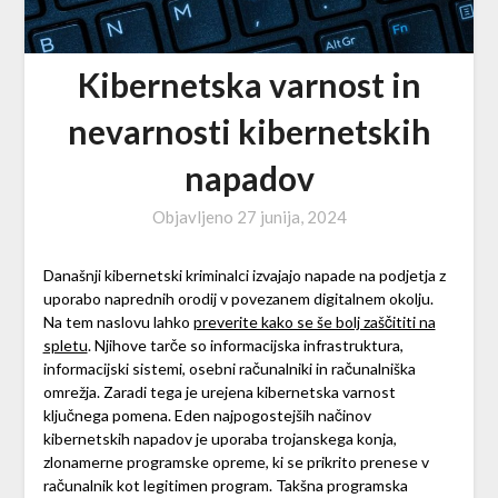
Kibernetska varnost in
nevarnosti kibernetskih
napadov
Objavljeno
27 junija, 2024
Današnji kibernetski kriminalci izvajajo napade na podjetja z
uporabo naprednih orodij v povezanem digitalnem okolju.
Na tem naslovu lahko
preverite kako se še bolj zaščititi na
spletu
. Njihove tarče so informacijska infrastruktura,
informacijski sistemi, osebni računalniki in računalniška
omrežja. Zaradi tega je urejena kibernetska varnost
ključnega pomena. Eden najpogostejših načinov
kibernetskih napadov je uporaba trojanskega konja,
zlonamerne programske opreme, ki se prikrito prenese v
računalnik kot legitimen program. Takšna programska