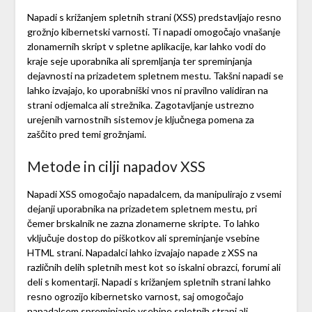
Napadi s križanjem spletnih strani (XSS) predstavljajo resno
grožnjo kibernetski varnosti. Ti napadi omogočajo vnašanje
zlonamernih skript v spletne aplikacije, kar lahko vodi do
kraje seje uporabnika ali spremljanja ter spreminjanja
dejavnosti na prizadetem spletnem mestu. Takšni napadi se
lahko izvajajo, ko uporabniški vnos ni pravilno validiran na
strani odjemalca ali strežnika. Zagotavljanje ustrezno
urejenih varnostnih sistemov je ključnega pomena za
zaščito pred temi grožnjami.
Metode in cilji napadov XSS
Napadi XSS omogočajo napadalcem, da manipulirajo z vsemi
dejanji uporabnika na prizadetem spletnem mestu, pri
čemer brskalnik ne zazna zlonamerne skripte. To lahko
vključuje dostop do piškotkov ali spreminjanje vsebine
HTML strani. Napadalci lahko izvajajo napade z XSS na
različnih delih spletnih mest kot so iskalni obrazci, forumi ali
deli s komentarji. Napadi s križanjem spletnih strani lahko
resno ogrozijo kibernetsko varnost, saj omogočajo
napadalcem spreminjanje vsebine spletnih strani ali