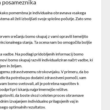
a posameznika
 kako pomembna je individualna obravnava vsakega
tema ali želi izboljšati svoje splošno počutje. Zato smo
rvem srečanju bomo skupaj z vami opravili temeljito
nkcionalnega stanja. Ta ocena nam bo omogočila boljše
ta vadbe. Na podlagi pridobljenih informacij bomo
novi bomo skupaj razvili individualiziran načrt vadbe, ki
jem in željam.
rugemu zdravstvenemu strokovnjaku. V primeru, da bo
odkrita potreba po dodatni zdravstveni pomoči, vam
vam bomo svetovali, ali je potrebna napotitev k
dprli pri iskanju najprimernejše rešitve.
zagotoviti, da boste skozi celoten proces obravnave
dnim izvajanjem individualno prilagojenih vaj in
sego optimalnih rezultatov.