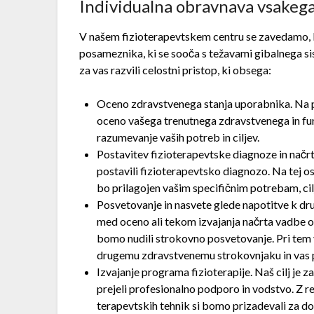
Individualna obravnava vsakeg
V našem fizioterapevtskem centru se zavedamo,
posameznika, ki se sooča s težavami gibalnega sis
za vas razvili celostni pristop, ki obsega:
Oceno zdravstvenega stanja uporabnika. Na p
oceno vašega trenutnega zdravstvenega in fu
razumevanje vaših potreb in ciljev.
Postavitev fizioterapevtske diagnoze in načr
postavili fizioterapevtsko diagnozo. Na tej os
bo prilagojen vašim specifičnim potrebam, cil
Posvetovanje in nasvete glede napotitve k d
med oceno ali tekom izvajanja načrta vadbe 
bomo nudili strokovno posvetovanje. Pri tem 
drugemu zdravstvenemu strokovnjaku in vas po
Izvajanje programa fizioterapije. Naš cilj je 
prejeli profesionalno podporo in vodstvo. Z re
terapevtskih tehnik si bomo prizadevali za do