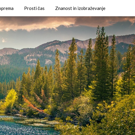
 oprema
Prosti čas
Znanost in izobraževanje