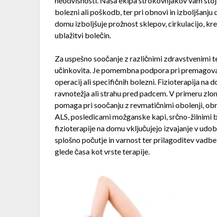
neodvisnosti. Naša ekipa strokovnjakov vam stoji
bolezni ali poškodb, ter pri obnovi in izboljšanju
domu izboljšuje prožnost sklepov, cirkulacijo, kr
ublažitvi bolečin.
Za uspešno soočanje z različnimi zdravstvenimi te
učinkovita. Je pomembna podpora pri premagovanju
operacij ali specifičnih bolezni. Fizioterapija na 
ravnotežja ali strahu pred padcem. V primeru zl
pomaga pri soočanju z revmatičnimi obolenji, obra
ALS, posledicami možganske kapi, srčno-žilnimi b
fizioterapije na domu vključujejo izvajanje v udo
splošno počutje in varnost ter prilagoditev vadbe
glede časa kot vrste terapije.