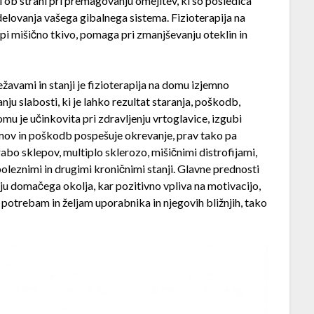
 ob strani pri premagovanju omejitev, ki so posledica
 delovanja vašega gibalnega sistema. Fizioterapija na
epi mišično tkivo, pomaga pri zmanjševanju oteklin in
žavami in stanji je fizioterapija na domu izjemno
 slabosti, ki je lahko rezultat staranja, poškodb,
domu je učinkovita pri zdravljenju vrtoglavice, izgubi
omov in poškodb pospešuje okrevanje, prav tako pa
bo sklepov, multiplo sklerozo, mišičnimi distrofijami,
oleznimi in drugimi kroničnimi stanji. Glavne prednosti
bju domačega okolja, kar pozitivno vpliva na motivacijo,
 potrebam in željam uporabnika in njegovih bližnjih, tako