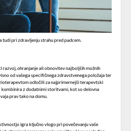
a tudi pri zdravljenju strahu pred padcem.
 razvoj, ohranjanje ali obnovitev najboljših možnih
visno od vašega specifičnega zdravstvenega položaja ter
fizioterapevtom odločili za najprimernejši terapevtski
o kombinira z dodatnimi storitvami, kot so delovna
izvaja prav tako na domu.
ktivnostjo igra ključno vlogo pri povečevanju vaše