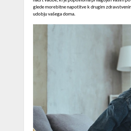
glede morebitne napotitve k drugim zdravstveni
udobju vašega doma.