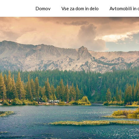
Domov
Vse za dom in delo
Avtomobili in