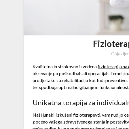
Fizioter
Objavlje
Kvalitetna in strokovno izvedena
fizioterapija n
okrevanje po poškodbah ali operacijah. Temelji na 
orodje tako za rehabilitacijo kot tudi preventiv
ter spodbuja optimalno gibanje in funkcionalnost
Unikatna terapija za individua
Naši junaki, izkušeni fizioterapevti, vam nudijo 
z oceno vašega zdravstvenega stanja in postavitv
načrt vadbe, ki je popolnoma prilagojen vašim p