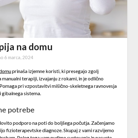
apija na domu
no
6 marca, 2024
a domu
prinaša izjemne koristi, ki presegajo zgolj
manualni terapiji, izvajanju z rokami, in je odlično
o. Pomaga pri vzpostavitvi mišično-skeletnega ravnovesja
i gibalnega sistema.
lne potrebe
celovito podporo na poti do boljšega počutja. Začenjamo
ijo fizioterapevtske diagnoze. Skupaj z vami razvijemo
otrebam. Poleg tega vam nudimo svetovanje in nasvete