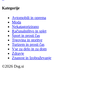
Kategorije
Avtomobili in oprema
Moda
Nekatagorizirano
Računalništvo in splet
Šport in prosti čas
Trgovina in storitve
Turizem in prosti čas
Vse za delo in za dom
Zdravje
Znanost in Izobraževanje
©2026 Dsg.si