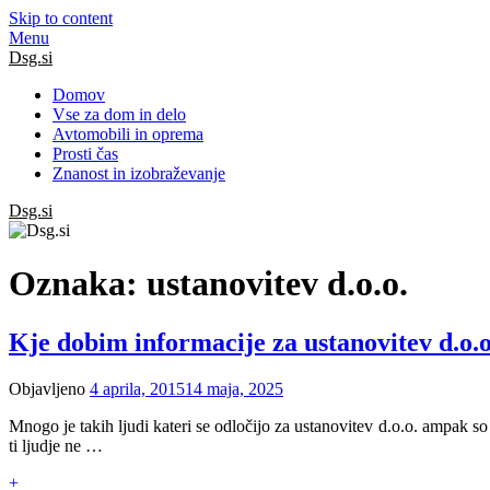
Skip to content
Menu
Dsg.si
Domov
Vse za dom in delo
Avtomobili in oprema
Prosti čas
Znanost in izobraževanje
Dsg.si
Oznaka:
ustanovitev d.o.o.
Kje dobim informacije za ustanovitev d.o.o
Objavljeno
4 aprila, 2015
14 maja, 2025
Mnogo je takih ljudi kateri se odločijo za ustanovitev d.o.o. ampak so
ti ljudje ne …
+