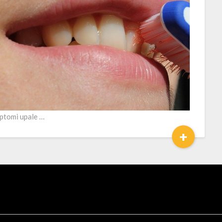
ptomi upale …
+