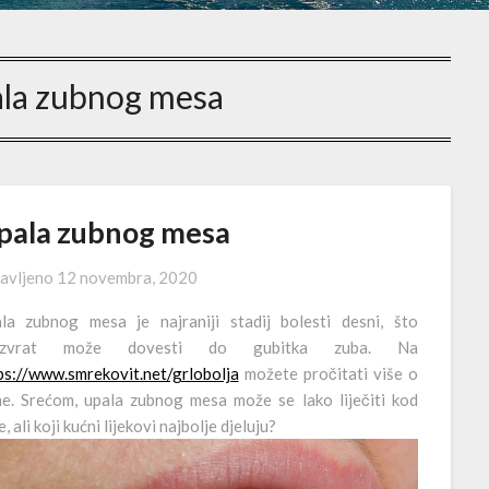
la zubnog mesa
pala zubnog mesa
avljeno
12 novembra, 2020
la zubnog mesa je najraniji stadij bolesti desni, što
uzvrat može dovesti do gubitka zuba. Na
ps://www.smrekovit.net/grlobolja
možete pročitati više o
e. Srećom, upala zubnog mesa može se lako liječiti kod
, ali koji kućni lijekovi najbolje djeluju?