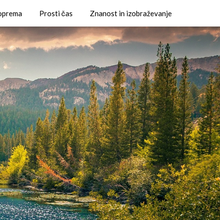
 oprema
Prosti čas
Znanost in izobraževanje