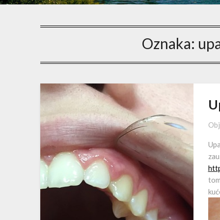
Oznaka:
upa
U
Obj
Upa
za
htt
tom
kuće