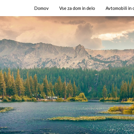
Domov
Vse za dom in delo
Avtomobili in