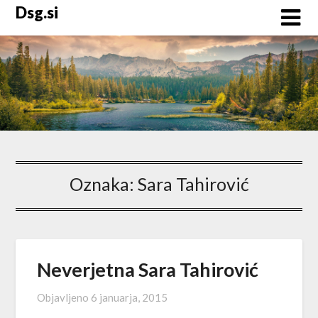
Skip
Dsg.si
to
content
Oznaka:
Sara Tahirović
Neverjetna Sara Tahirović
Objavljeno
6 januarja, 2015