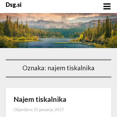
Skip
Dsg.si
to
content
Oznaka:
najem tiskalnika
Najem tiskalnika
Objavljeno
31 januarja, 2017