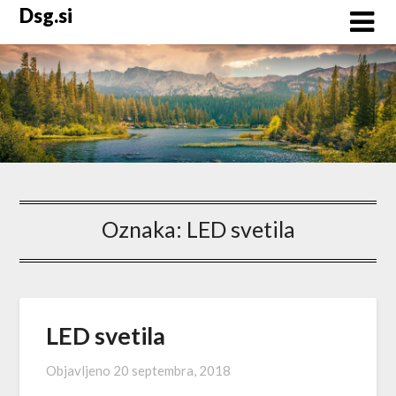
Skip
Dsg.si
to
content
Oznaka:
LED svetila
LED svetila
Objavljeno
20 septembra, 2018