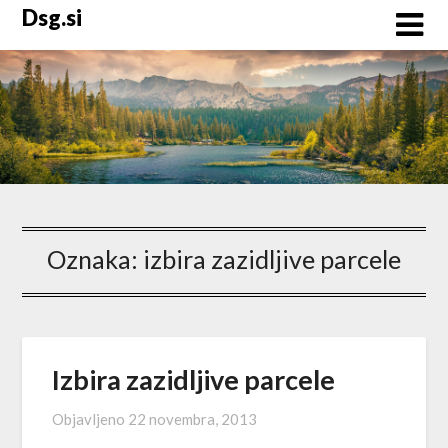
Skip
Dsg.si
to
content
Oznaka:
izbira zazidljive parcele
Izbira zazidljive parcele
Objavljeno
22 novembra, 2013